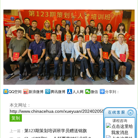
QQ空间
新浪微博
腾讯微博
人人网
微信
分享到：
本文网址：
课程咨询
上一篇：
第123期策划培训班学员赠送锦旗