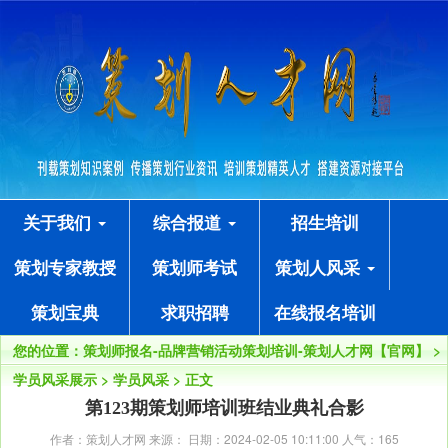
关于我们
综合报道
招生培训
策划专家教授
策划师考试
策划人风采
策划宝典
求职招聘
在线报名培训
您的位置：
策划师报名-品牌营销活动策划培训-策划人才网【官网】
>
学员风采展示
>
学员风采
> 正文
第123期策划师培训班结业典礼合影
作者：策划人才网 来源： 日期：2024-02-05 10:11:00 人气：
165