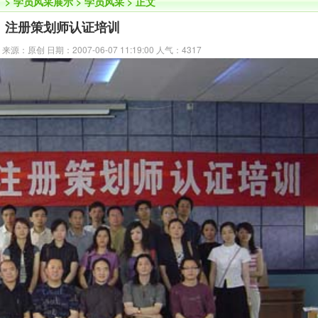
】
>
学员风采展示
>
学员风采
> 正文
注册策划师认证培训
：原创 日期：2007-06-07 11:19:00 人气：
4317