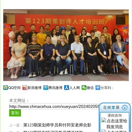
QQ空间
新浪微博
腾讯微博
人人网
微信
分享到：
本文网址：
课程咨询
上一篇：
第123期策划师学员和付邦安老师合影