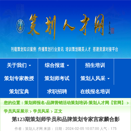
关于我们
综合报道
招生培训
策划专家教授
策划师考试
策划人风采
策划宝典
求职招聘
在线报名培训
您的位置：
策划师报名-品牌营销活动策划培训-策划人才网【官网】
>
学员风采展示
>
学员风采
> 正文
第123期策划师学员和品牌策划专家宫家麟合影
作者：策划人才网 来源： 日期：2024-02-05 10:07:00 人气：
175