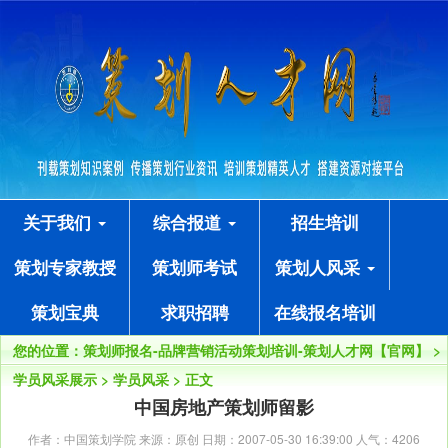
关于我们
综合报道
招生培训
策划专家教授
策划师考试
策划人风采
策划宝典
求职招聘
在线报名培训
您的位置：
策划师报名-品牌营销活动策划培训-策划人才网【官网】
>
学员风采展示
>
学员风采
> 正文
中国房地产策划师留影
作者：中国策划学院 来源：原创 日期：2007-05-30 16:39:00 人气：
4206