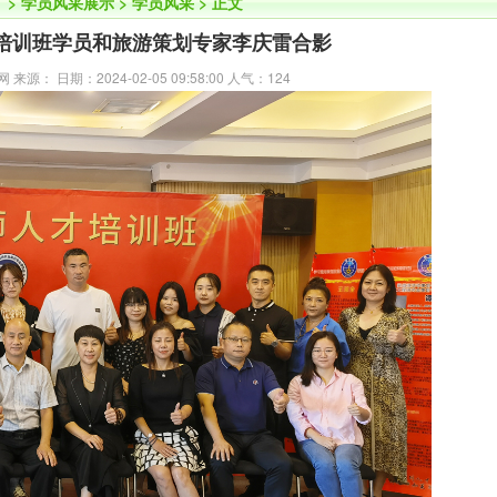
】
>
学员风采展示
>
学员风采
> 正文
师培训班学员和旅游策划专家李庆雷合影
源： 日期：2024-02-05 09:58:00 人气：
124