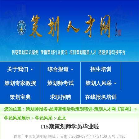
关于我们
综合报道
招生培训
策划专家教授
策划师考试
策划人风采
策划宝典
求职招聘
在线报名培训
您的位置：
策划师报名-品牌营销活动策划培训-策划人才网【官网】
>
学员风采展示
>
学员风采
> 正文
115期策划师学员毕业啦
作者：中国策划学院 来源： 日期：2020-09-17 17:21:00 人气：
196