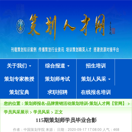
关于我们
综合报道
招生培训
策划专家教授
策划师考试
策划人风采
策划宝典
求职招聘
在线报名培训
您的位置：
策划师报名-品牌营销活动策划培训-策划人才网【官网】
>
学员风采展示
>
学员风采
> 正文
115期策划师学员毕业合影
作者：中国策划学院 来源： 日期：2020-09-17 17:08:00 人气：
468