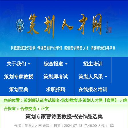
关于我们
综合报道
招生培训
策划专家教授
策划师考试
策划人风采
策划宝典
求职招聘
在线报名培训
您的位置：
策划师认证考试报名-策划师培训-策划人才网【官网】
>
综
合报道
>
合作交流
> 正文
策划专家曹诗图教授书法作品选集
作者：策划人才网 来源： 日期：2024-07-18 17:46:00 人气：
183