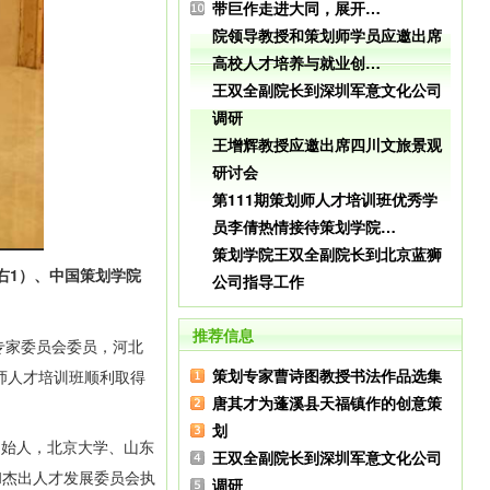
带巨作走进大同，展开…
院领导教授和策划师学员应邀出席
高校人才培养与就业创…
王双全副院长到深圳军意文化公司
调研
王增辉教授应邀出席四川文旅景观
研讨会
第111期策划师人才培训班优秀学
员李倩热情接待策划学院…
策划学院王双全副院长到北京蓝狮
右1）、中国策划学院
公司指导工作
推荐信息
专家委员会委员，河北
策划专家曹诗图教授书法作品选集
划师人才培训班顺利取得
唐其才为蓬溪县天福镇作的创意策
划
始人，北京大学、山东
王双全副院长到深圳军意文化公司
和杰出人才发展委员会执
调研