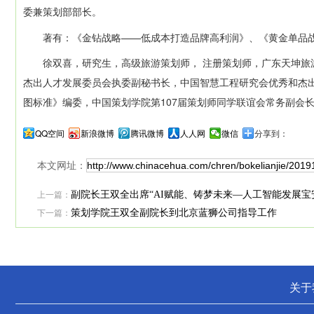
委兼策划部部长。
著有：《金钻战略——低成本打造品牌高利润》、《黄金单品战
徐双喜，研究生，高级旅游策划师， 注册策划师，广东天坤旅游
杰出人才发展委员会执委副秘书长，中国智慧工程研究会优秀和杰
图标准》编委，中国策划学院第107届策划师同学联谊会常务副会
QQ空间
新浪微博
腾讯微博
人人网
微信
分享到：
本文网址：
上一篇：
副院长王双全出席“AI赋能、铸梦未来—人工智能发展宝
下一篇：
策划学院王双全副院长到北京蓝狮公司指导工作
关于