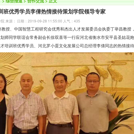
】
>
综合报道
>
合作交流
> 正文
培训班优秀学员李倩热情接待策划学院领导专家
来源： 日期：2019-09-28 11:55:00 人气：
435
教授、中国智慧工程研究会优秀和杰出人才发展委员会执委丁举昌教授
策划师同学联谊会常务副会长徐双喜等一行应河北省衡水市安平县圣姑花
人才培训班优秀学员、河北罗小蛋文化发展公司总经理李倩同志的热情接