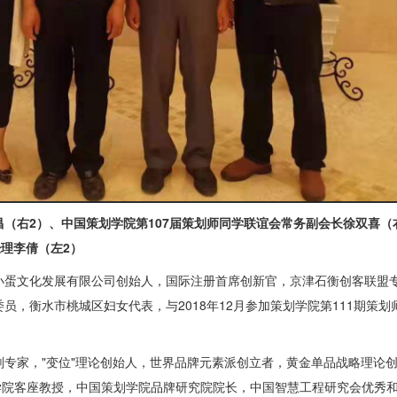
（右2）、中国策划学院第107届策划师同学联谊会常务副会长徐双喜（
理李倩（左2）
蛋文化发展有限公司创始人，国际注册首席创新官，京津石衡创客联盟
，衡水市桃城区妇女代表，与2018年12月参加策划学院第111期策
家，"变位"理论创始人，世界品牌元素派创立者，黄金单品战略理论创
学院客座教授，中国策划学院品牌研究院院长，中国智慧工程研究会优秀