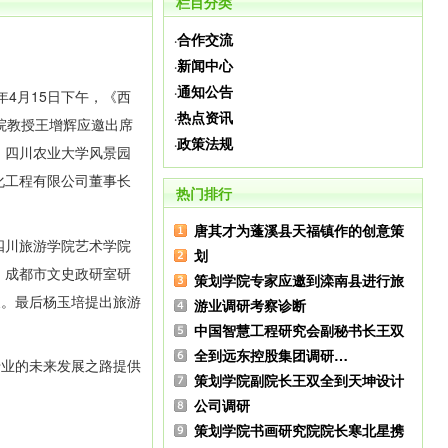
栏目分类
合作交流
·
新闻中心
·
通知公告
·
4月15日下午，《西
热点资讯
·
院教授王增辉应邀出席
政策法规
·
，四川农业大学风景园
化工程有限公司董事长
热门排行
唐其才为蓬溪县天福镇作的创意策
四川旅游学院艺术学院
划
、成都市文史政研室研
策划学院专家应邀到滦南县进行旅
展。最后杨玉培提出旅游
游业调研考察诊断
中国智慧工程研究会副秘书长王双
全到远东控股集团调研…
业的未来发展之路提供
策划学院副院长王双全到天坤设计
公司调研
策划学院书画研究院院长寒北星携