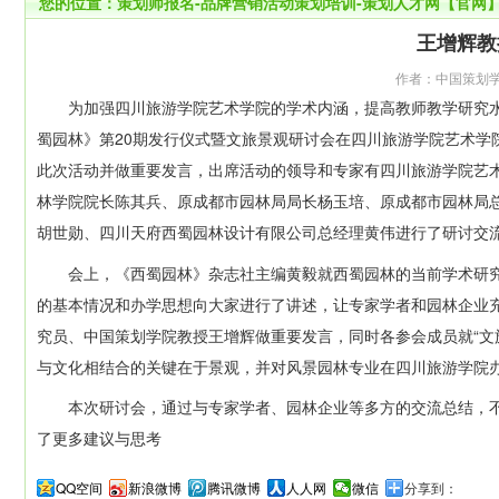
您的位置：
策划师报名-品牌营销活动策划培训-策划人才网【官网
王增辉教
作者：中国策划学院 
为加强四川旅游学院艺术学院的学术内涵，提高教师教学研究水平，
蜀园林》第20期发行仪式暨文旅景观研讨会在四川旅游学院艺术学
此次活动并做重要发言，出席活动的领导和专家有四川旅游学院艺
林学院院长陈其兵、原成都市园林局局长杨玉培、原成都市园林局
胡世勋、四川天府西蜀园林设计有限公司总经理黄伟进行了研讨交
会上，《西蜀园林》杂志社主编黄毅就西蜀园林的当前学术研究
的基本情况和办学思想向大家进行了讲述，让专家学者和园林企业
究员、中国策划学院教授王增辉做重要发言，同时各参会成员就“文
与文化相结合的关键在于景观，并对风景园林专业在四川旅游学院
本次研讨会，通过与专家学者、园林企业等多方的交流总结，不仅
了更多建议与思考
QQ空间
新浪微博
腾讯微博
人人网
微信
分享到：