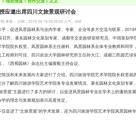
】
>
综合报道
>
合作交流
> 正文
授应邀出席四川文旅景观研讨会
来源： 日期：2019-04-16 09:35:00 人气：
502
促进风景园林系与业内学者、专家、企业等多方交流与联系，2019年
院召开。著名园林文化策划专家、成都市文史政研室研究员、中国策划学
术学院院长权坚、风景园林系主任谢科、风景园林系全体专业教师和同学
总工程师刘可佳、四川农业大学园林研究所主任孙大江、成都三邑园艺绿
流，《西蜀园林》杂志社主编黄毅主持会议。
情况和未来发展向大家进行了介绍。四川旅游学院艺术学院院长权坚就
充分了解四川旅游学院艺术学院各专业发展情况。著名园林文化策划专家
旅景观”主题进行了多方的研讨，以促进风景园林专业在学术上的蓬勃发
办学的理念与发展规划表示高度肯定。
促进了“文旅景观”的学术发展，还为四川旅游学院艺术学院风景园林专