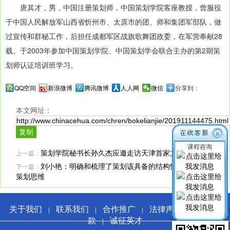
唐其才，男，中国注册策划师，中国策划学院客座教授，曾服役
于中国人民解放军山西省忻州市、太原市的团、师和集团军部队，做
过宣传和群秘工作，后担任成都军区战旗歌舞团政委，在军营奉献28
载。于2003年参加中国策划学院、中国策划学会联合主办的第2期策
划师认证培训班学习。
QQ空间
新浪微博
腾讯微博
人人网
微信
分享到：
本文网址：
课程咨询
上一篇：
策划学院秘书长孙久杰应邀走访天津首家文化艺术宾馆
下一篇：
刘小艳：明确和梳理了策划该具备的结构性，系统性的
策划思维
关于我们
联系我们
合作推广
法律声明
服务条
|
|
|
|
款
诚征英才
|