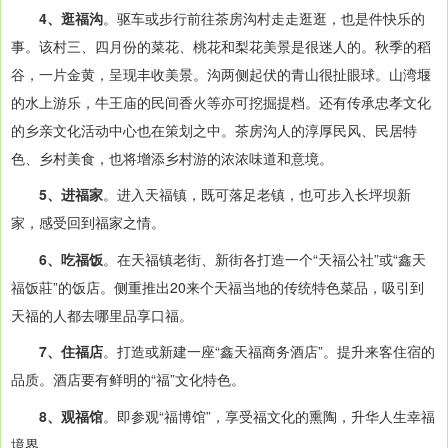
4、逛福沟
。驱车或步行前往茶房沟村走走逛逛，也是件快乐的
事。该村三、四月份的菜花、桃花和梨花美景是很迷人的。秋季的稻
谷，一片金黄，呈现丰收美景。沟两侧起伏的青山很扯眼球。山湾堰
的水上游乐，牛王庙的民间香火等亦可挖掘提档。还有传承忠孝文化
的乡亲文化活动中心也在策划之中。茶房沟人的淳厚民风、民居特
色、乡村美食，也将增添乡村游的浓浓味道和意境。
5、进福家
。进入天福镇，既可落足老镇，也可步入长坪坝新
家，感受回到福家之情。
6、吃福饭
。在天福镇老街、新街各打造一个“天福公社”或“鑫天
福饭莊”的饭店。侧重推出20来个天福当地的传统特色菜品，吸引到
天福的人都去哪里品享口福。
7、住福店
。打造或新建一座“鑫天福商务酒店”。提升来客住宿的
品质。酒店要有鲜明的“福”文化特色。
8、观福馆
。即参观“福博馆”，享受福文化的熏陶，升华人生幸福
境界。