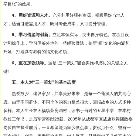
举目张”的效果。
4、用好资源和人才。
充分利用好现有资源，积极用好当地人
才，适当引进需用人才，既可降低成本，又可提升管理。
5、学习借鉴与创新。
立足本镇实际，突出自身特色。在项目设
计和操作上，学习借鉴外地的一些经验做法，创新“福”文化的内涵和
外延，打造具有独特的福文化名镇。
6、重在加强领导。
这是“三一策划”能否实施和成功的关键之关
键!
五、本人对“三一策划”的基本态度
热爱故乡，建设家乡，共享美好未来，是每一个蓬溪人的共同心
愿。由于不同群体、不同个体的实力相差很大，回报故乡的方式多种
多样。本人生长在天福镇茶房沟村，读书于当时的五星小学，在本村
教过三年书，之后军营奉献28载。2005年从成都军区战旗歌舞团政委
岗位自主择业前后，一直希望能为家乡做点事，贡献点什么，曾有一
两个想法、创意，因无资金支撑，尚未展开，只默默做了几件不大的