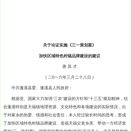
关于论证实施《三一策划案》
加快区域特色村镇品牌建设的建议
唐 其 才
( 二0一六年三月二十八日 )
中共蓬溪县委、蓬溪县人民政府：
根据党、国家大力加强“三农”建设的方针和“十三五”规划精神，结
合蓬溪特别是天福镇地理资源、文化特色和各项建设的实际情况，出
于对家乡的热爱、情感和社会责任，本人经过较长时间的思考，形成
了加快区域特色村镇品牌建设、造福天福父老乡亲、带动一方经济发
展的“三一策划案”。现将策划案的初梗(框架)呈送县上，供县领导和相