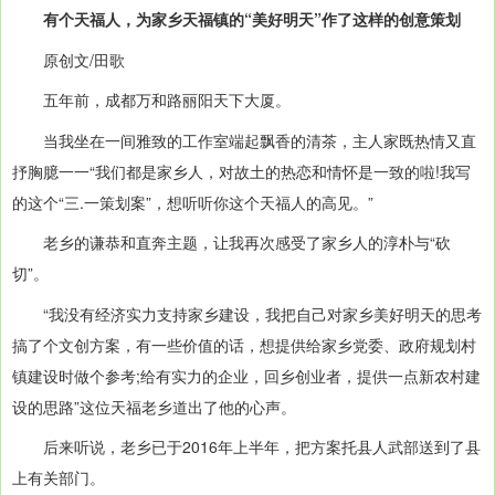
有个天福人，为家乡天福镇的“美好明天”作了这样的创意策划
原创文/田歌
五年前，成都万和路丽阳天下大厦。
当我坐在一间雅致的工作室端起飘香的清茶，主人家既热情又直
抒胸臆一一“我们都是家乡人，对故土的热恋和情怀是一致的啦!我写
的这个“三.一策划案”，想听听你这个天福人的高见。”
老乡的谦恭和直奔主题，让我再次感受了家乡人的淳朴与“砍
切”。
“我没有经济实力支持家乡建设，我把自己对家乡美好明天的思考
搞了个文创方案，有一些价值的话，想提供给家乡党委、政府规划村
镇建设时做个参考;给有实力的企业，回乡创业者，提供一点新农村建
设的思路”这位天福老乡道出了他的心声。
后来听说，老乡已于2016年上半年，把方案托县人武部送到了县
上有关部门。