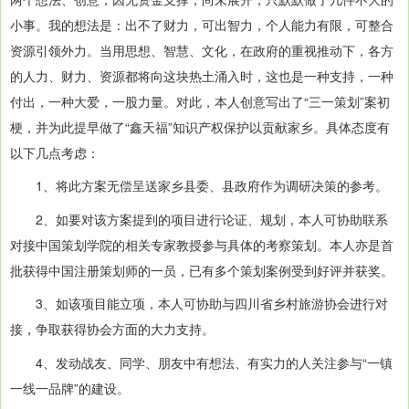
小事。我的想法是：出不了财力，可出智力，个人能力有限，可整合
资源引领外力。当用思想、智慧、文化，在政府的重视推动下，各方
的人力、财力、资源都将向这块热土涌入时，这也是一种支持，一种
付出，一种大爱，一股力量。对此，本人创意写出了“三一策划”案初
梗，并为此提早做了“鑫天福”知识产权保护以贡献家乡。具体态度有
以下几点考虑：
1、将此方案无偿呈送家乡县委、县政府作为调研决策的参考。
2、如要对该方案提到的项目进行论证、规划，本人可协助联系
对接中国策划学院的相关专家教授参与具体的考察策划。本人亦是首
批获得中国注册策划师的一员，已有多个策划案例受到好评并获奖。
3、如该项目能立项，本人可协助与四川省乡村旅游协会进行对
接，争取获得协会方面的大力支持。
4、发动战友、同学、朋友中有想法、有实力的人关注参与“一镇
一线一品牌”的建设。