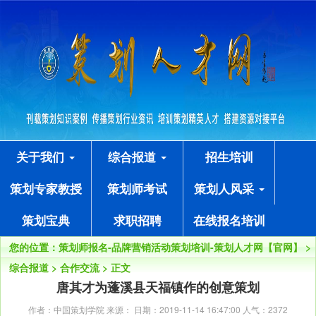
关于我们
综合报道
招生培训
策划专家教授
策划师考试
策划人风采
策划宝典
求职招聘
在线报名培训
您的位置：
策划师报名-品牌营销活动策划培训-策划人才网【官网】
>
综合报道
>
合作交流
> 正文
唐其才为蓬溪县天福镇作的创意策划
作者：中国策划学院 来源： 日期：2019-11-14 16:47:00 人气：
2372