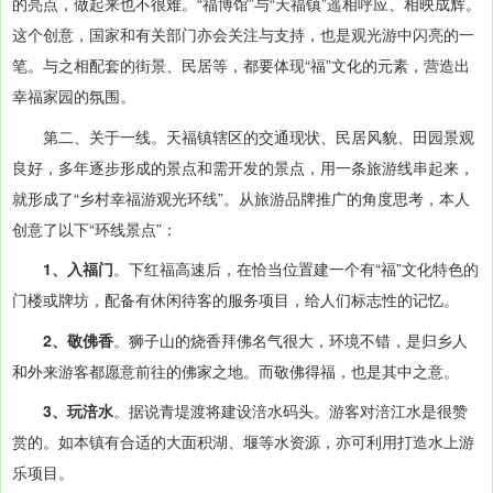
的亮点，做起来也不很难。“福博馆”与“天福镇”遥相呼应、相映成辉。
这个创意，国家和有关部门亦会关注与支持，也是观光游中闪亮的一
笔。与之相配套的街景、民居等，都要体现“福”文化的元素，营造出
幸福家园的氛围。
第二、关于一线。天福镇辖区的交通现状、民居风貌、田园景观
良好，多年逐步形成的景点和需开发的景点，用一条旅游线串起来，
就形成了“乡村幸福游观光环线”。从旅游品牌推广的角度思考，本人
创意了以下“环线景点”：
1、入福门
。下红福高速后，在恰当位置建一个有“福”文化特色的
门楼或牌坊，配备有休闲待客的服务项目，给人们标志性的记忆。
2、敬佛香
。狮子山的烧香拜佛名气很大，环境不错，是归乡人
和外来游客都愿意前往的佛家之地。而敬佛得福，也是其中之意。
3、玩涪水
。据说青堤渡将建设涪水码头。游客对涪江水是很赞
赏的。如本镇有合适的大面积湖、堰等水资源，亦可利用打造水上游
乐项目。