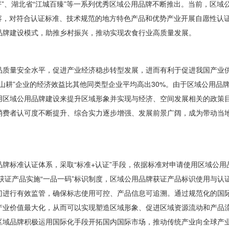
质柯坪”、湖北省“江城百臻”等一系列优秀区域公用品牌不断推出。当前，区域
容，对符合认证标准、技术规范的地方特色产品和优势产业开展自愿性认
品牌建设模式，助推乡村振兴，推动实现农食行业高质量发展。
量安全水平，促进产业经济稳步转型发展，进而有利于促进我国产业供
水山耕”企业的经济效益比其他同类型企业平均高出30%。由于区域公用品
用区域公用品牌建设来提升区域形象并实现与经济、空间发展相关的政策
消费者认可度不断提升、综合实力逐步增强、发展前景广阔，成为带动当
标准认证体系，采取“标准+认证”手段，依据标准对申请使用区域公用
，获证产品实施“一品一码”标识制度，区域公用品牌获证产品标识使用与认
门进行有效监管，确保标志使用可控、产品信息可追溯。通过规范化的国
产业价值最大化，从而可以实现塑造区域形象、促进区域资源流动和产品
区域品牌积极运用国际化手段开拓国内国际市场，推动传统产业向全球产