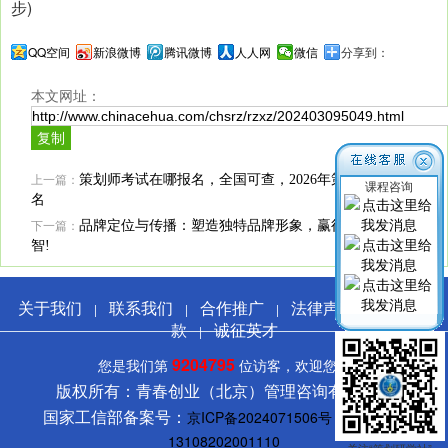
步)
QQ空间
新浪微博
腾讯微博
人人网
微信
分享到：
本文网址：
上一篇：
策划师考试在哪报名，全国可查，2026年策划师在线报
课程咨询
名
下一篇：
品牌定位与传播：塑造独特品牌形象，赢得消费者心
智!
关于我们
联系我们
合作推广
法律声明
服务条
|
|
|
|
款
诚征英才
|
9204795
您是我们第
位访客，欢迎您！
版权所有：青春创业（北京）管理咨询有限公司
国家工信部备案号：
京ICP备2024071506号
冀公网安备
13108202001110