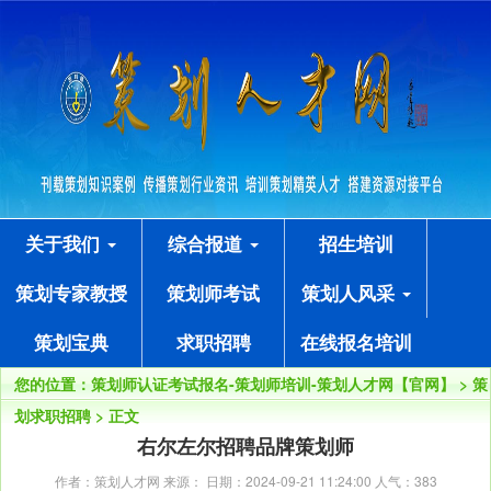
关于我们
综合报道
招生培训
策划专家教授
策划师考试
策划人风采
策划宝典
求职招聘
在线报名培训
您的位置：
策划师认证考试报名-策划师培训-策划人才网【官网】
>
策
划求职招聘
> 正文
右尔左尔招聘品牌策划师
作者：策划人才网 来源： 日期：2024-09-21 11:24:00 人气：
383