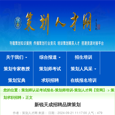
关于我们
综合报道
招生培训
策划专家教授
策划师考试
策划人风采
策划宝典
求职招聘
在线报名培训
您的位置：
策划师认证考试报名-策划师培训-策划人才网【官网】
>
策
划求职招聘
> 正文
新锐天成招聘品牌策划
作者：策划人才网 来源： 日期：2024-09-21 11:17:00 人气：
479