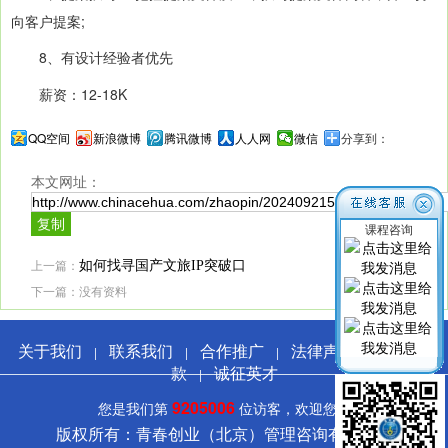
向客户提案;
8、有设计经验者优先
薪资：12-18K
QQ空间
新浪微博
腾讯微博
人人网
微信
分享到：
本文网址：
课程咨询
上一篇：
如何找寻国产文旅IP突破口
下一篇：没有资料
关于我们
联系我们
合作推广
法律声明
服务条
|
|
|
|
款
诚征英才
|
9205006
您是我们第
位访客，欢迎您！
版权所有：青春创业（北京）管理咨询有限公司