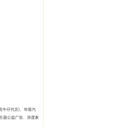
克牛仔代言)、华晨汽
信主题公益广告、浪度家