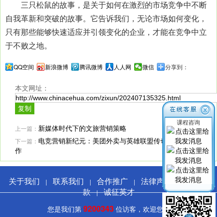
三只松鼠的故事，是关于如何在激烈的市场竞争中不断
自我革新和突破的故事。它告诉我们，无论市场如何变化，
只有那些能够快速适应并引领变化的企业，才能在竞争中立
于不败之地。
QQ空间
新浪微博
腾讯微博
人人网
微信
分享到：
本文网址：
课程咨询
上一篇：
新媒体时代下的文旅营销策略
下一篇：
电竞营销新纪元：美团外卖与英雄联盟传奇杯的跨界合
作
关于我们
联系我们
合作推广
法律声明
服务条
|
|
|
|
款
诚征英才
|
9200343
您是我们第
位访客，欢迎您！