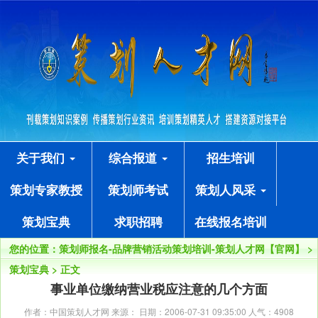
关于我们
综合报道
招生培训
策划专家教授
策划师考试
策划人风采
策划宝典
求职招聘
在线报名培训
您的位置：
策划师报名-品牌营销活动策划培训-策划人才网【官网】
>
策划宝典
> 正文
事业单位缴纳营业税应注意的几个方面
作者：中国策划人才网 来源： 日期：2006-07-31 09:35:00 人气：
4908