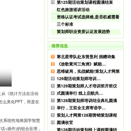
第125期活动策划课程圆满结束
红色旅游巡讲活动
资格认证考试选择难,是否权威需看
三个标准
策划师职业资质认证发展趋势
推荐信息
寒北星带队赴东营垦利 捐赠诗集
《放歌黄河三角洲》赋能…
思维破局，实战赋能!策划人才网第
129期活动策划师培训…
第129期策划师人才培训班开班仪
式圆满举行 线上启航共…
;从《统计方法在活动
第128期策划师培训结业典礼圆满
么美化PPT，而是在
举行，王双全主席寄语学…
策划人才网第128期营销策划课程
次系统性地将国学智慧
圆满收官
话+插件)的组合应用，
第128期活动策划线上课程圆满结