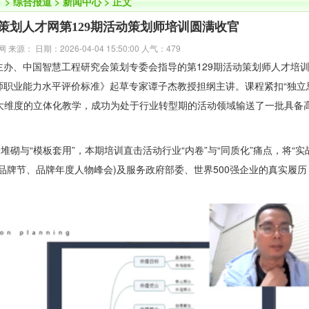
】
>
综合报道
>
新闻中心
> 正文
策划人才网第129期活动策划师培训圆满收官
源： 日期：2026-04-04 15:50:00 人气：
479
主办、中国智慧工程研究会策划专委会指导的第129期活动策划师人才培
师职业能力水平评价标准》起草专家谭子杰教授担纲主讲。课程紧扣“独立
四大维度的立体化教学，成功为处于行业转型期的活动领域输送了一批具备
砌与“模板套用”，本期培训直击活动行业“内卷”与“同质化”痛点，将“实战
品牌节、品牌年度人物峰会)及服务政府部委、世界500强企业的真实履