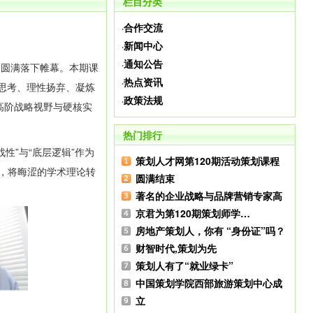
栏目分类
合作交流
·
新闻中心
·
通知公告
·
训圆满落下帷幕。本期课
热点资讯
·
思考、理性扬弃、凝炼
政策法规
·
高阶战略视野与硬核实
热门排行
性”与“底层逻辑”作为
策划人才网第120期活动策划课程
历，将晦涩的学术理论转
圆满结束
著名的企业战略与品牌营销专家高
京君为第120期策划师学…
房地产策划人，你有 “身份证”吗？
财智时代,策划为先
策划人有了“就业绿卡”
中国策划学院西部旅游策划中心成
立