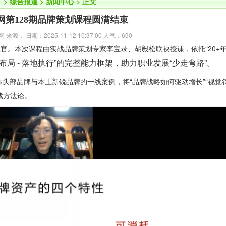
】
>
综合报道
>
新闻中心
> 正文
网第128期品牌策划课程圆满结束
源： 日期：2025-11-12 10:37:00 人气：
690
收官。本次课程由实战品牌策划专家李宝录、胡毅松联袂授课，依托“20+
略布局 - 落地执行”的完整能力框架，助力职业发展“少走弯路”。
品牌与本土新锐品牌的一线案例，将“品牌战略如何驱动增长”“视觉符
战方法论。