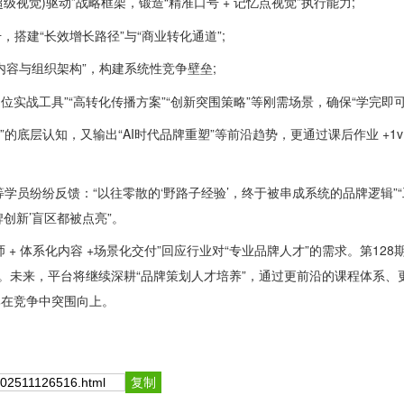
级视觉)驱动”战略框架，锻造“精准口号 + 记忆点视觉”执行能力;
搭建“长效增长路径”与“商业转化通道”;
内容与组织架构”，构建系统性竞争壁垒;
、“定位实战工具”“高转化传播方案”“创新突围策略”等刚需场景，确保“学完即
的底层认知，又输出“AI时代品牌重塑”等前沿趋势，更通过课后作业 +1v1
纷纷反馈：“以往零散的‘野路子经验’，终于被串成系统的品牌逻辑”
创新’盲区都被点亮”。
 + 体系化内容 +场景化交付”回应行业对“专业品牌人才”的需求。第12
点。未来，平台将继续深耕“品牌策划人才培养”，通过更前沿的课程体系
牌在竞争中突围向上。