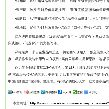
•认知层：解密“超级品牌底层逻辑”，拆解“双引擎(超级口号 + 超
•资产层：传授“品牌价值界定技巧”，用“五度模型”推动价值跃升，
•战略层：从“营销战略精准定位”到“品牌体系搭建”，再到“管理
•落地层：聚焦“品牌形象具象化”(命名 / 口号 / 符号 / 包装)
这八讲内容层层递进，既夯实“品牌资产 = 心智占有 + 商业价值”
实践输出 - 问题解决”的完整闭环。
课程尾声，来自企业品牌总监、初创团队创始人、独立策划人等学员
点，课后作业就能套用到自身项目”“案例里藏着破局新思路，连‘品牌
作为策划领域“黄埔军校”式平台，
策划人才网
持续以“实战派导师
是“实战经验传承”的落地，更是“助力从业者突破能力瓶颈”的新起
中国品牌输送“懂策略、能落地、有创新”的核心人才，助力更多品
QQ空间
新浪微博
腾讯微博
人人网
微信
分享到：
本文网址：